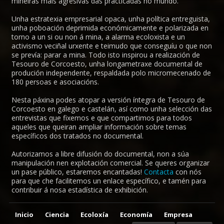
mineiras máis agresivas das practicadas no mundo.
Unha estratexia empresarial opaca, unha política entreguista,
unha poboación deprimida económicamente e polarizada en
torno a un si ou non á mina, a alarma ecoloxista e un
activismo veciñal urxente e teimudo que conseguíu o que non
se prevía: parar a mina. Todo isto inspirou a realización de
Tesouro de Corcoesto, unha longametraxe documental de
produción independente, respaldada polo micromecenado de
180 persoas e asociacións.
Nesta páxina podes atopar a versión íntegra de Tesouro de
Corcoesto en galego e castelán, así como unha selección das
entrevistas que fixemos e que compartimos para todos
aqueles que queiran ampliar información sobre temas
específicos dos tratados no documental.
Autorizamos a libre difusión do documental, non a súa
manipulación nen explotación comercial. Se queres organizar
un pase público, estaremos encantadas!
Contacta
con nós
para que che facilitemos un enlace específico, e tamén para
contribuir á nosa estadística de exhibición.
Inicio
Ciencia
Ecoloxía
Economía
Empresa