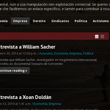
ental, non a súa manipulación nen explotación comercial. Se queres 
 che facilitemos un enlace específico, e tamén para contribuir á nosa 
omía
Empresa
Dereito
Sindicatos
Política
Activismo
trevista a William Sacher
eiro 30, 2014 at 12:00 p.m. /
Activismo
,
Economía
,
Empresa
,
Política
revista que William Sacher, investigador en megaminería internacional,
cedeu ao documental Tesouro de Corcoesto
ontinue reading »
trevista a Xoan Doldán
o 12, 2019 at 1:41 a.m. /
Economía
,
Empresa