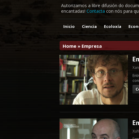
Autorizamos a libre difusión do docum
encantadas!
Contacta
con nós para que
Inicio
Ciencia
Ecoloxía
Econ
Home
»
Empresa
En
Xan
Ent
con
C
En
Xuñ