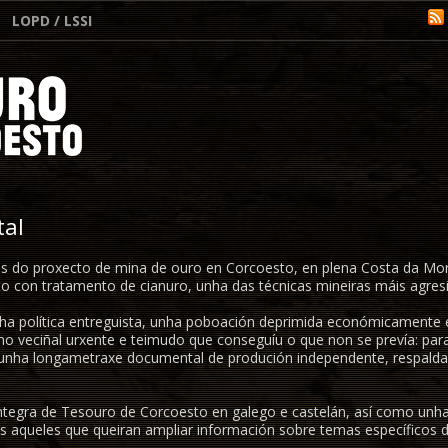
LOPD / LSSI
tal
 do proxecto de mina de ouro en Corcoesto, en plena Costa da Mor
o con tratamento de cianuro, unha das técnicas mineiras máis agres
ha política entreguista, unha poboación deprimida económicamente e
mo veciñal urxente e teimudo que conseguíu o que non se prevía: para
, unha longametraxe documental de produción independente, respal
ntegra de Tesouro de Corcoesto en galego e castelán, así como unha
 aqueles que queiran ampliar información sobre temas específicos 