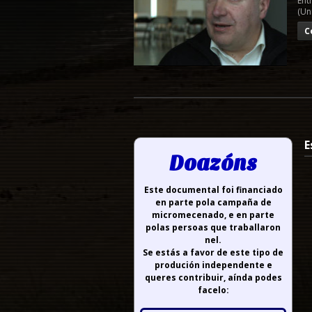
Ent
(Un
C
E
Doazóns
Este documental foi financiado
en parte pola campaña de
micromecenado, e en parte
polas persoas que traballaron
nel.
Se estás a favor de este tipo de
produción independente e
queres contribuir, aínda podes
facelo: