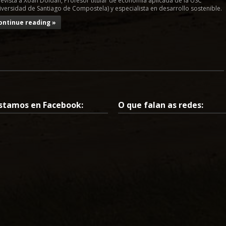
revista a Xoan Doldán, Profesor titular de economía aplicada de la USC
iversidad de Santiago de Compostela) y especialista en desarrollo sostenible.
ontinue reading »
stamos en Facebook:
O que falan as redes: