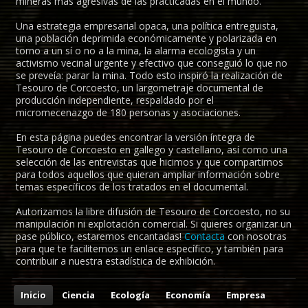
mineras más agresivas de las practicadas en el mundo.
Una estrategia empresarial opaca, una política entreguista,
una población deprimida económicamente y polarizada en
torno a un sí o no a la mina, la alarma ecologista y un
activismo vecinal urgente y efectivo que conseguió lo que no
se preveía: parar la mina. Todo esto inspiró la realización de
Tesouro de Corcoesto, un largometraje documental de
producción independiente, respaldado por el
micromecenazgo de 180 personas y asociaciones.
En esta página puedes encontrar la versión íntegra de
Tesouro de Corcoesto en gallego y castellano, así como una
selección de las entrevistas que hicimos y que compartimos
para todos aquellos que quieran ampliar información sobre
temas específicos de los tratados en el documental.
Autorizamos la libre difusión de Tesouro de Corcoesto, no su
manipulación ni explotación comercial. Si quieres organizar un
pase público, estaremos encantadas!
Contacta
con nosotras
para que te facilitemos un enlace específico, y también para
contribuir a nuestra estadística de exhibición.
Inicio
Ciencia
Ecología
Economía
Empresa