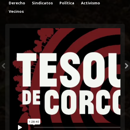
Derecho
Sindicatos
Política
Activismo
Vecinos
enero
[T