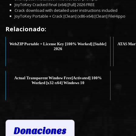
JoyToKey Cracked Final (x64) [Full] 2026 FREE
Crack download with detailed user instructions included
JoyToKey Portable + Crack [Clean] (x86-x64) [Clean] FileHippo
Relacionado:
WebZIP Portable + License Key [100% Worked] [Stable]
ATAS Mark
2026
Actual Transparent Window Free[Activated] 100%
Worked [x32-x64] Windows 10
Donaciones