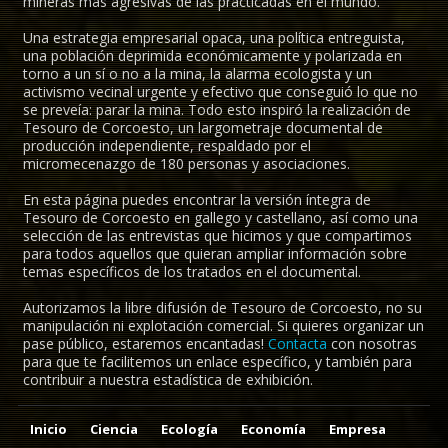
mineras más agresivas de las practicadas en el mundo.
Una estrategia empresarial opaca, una política entreguista,
una población deprimida económicamente y polarizada en
torno a un sí o no a la mina, la alarma ecologista y un
activismo vecinal urgente y efectivo que conseguió lo que no
se preveía: parar la mina. Todo esto inspiró la realización de
Tesouro de Corcoesto, un largometraje documental de
producción independiente, respaldado por el
micromecenazgo de 180 personas y asociaciones.
En esta página puedes encontrar la versión íntegra de
Tesouro de Corcoesto en gallego y castellano, así como una
selección de las entrevistas que hicimos y que compartimos
para todos aquellos que quieran ampliar información sobre
temas específicos de los tratados en el documental.
Autorizamos la libre difusión de Tesouro de Corcoesto, no su
manipulación ni explotación comercial. Si quieres organizar un
pase público, estaremos encantadas!
Contacta
con nosotras
para que te facilitemos un enlace específico, y también para
contribuir a nuestra estadística de exhibición.
Inicio
Ciencia
Ecología
Economía
Empresa