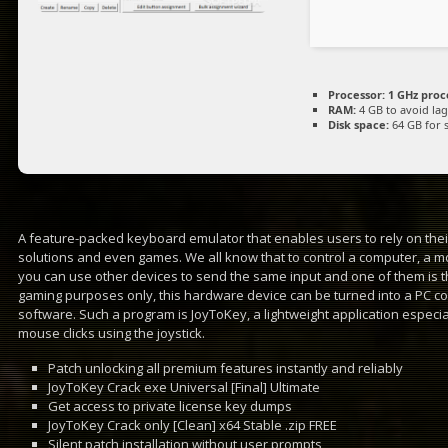
Processor:
1 GHz proc
RAM:
4 GB to avoid lag
Disk space:
64 GB for 
A feature-packed keyboard emulator that enables users to rely on their 
solutions and even games. We all know that to control a computer, a
you can use other devices to send the same input and one of them is the 
gaming purposes only, this hardware device can be turned into a PC con
software. Such a program is JoyToKey, a lightweight application espec
mouse clicks using the joystick.
Patch unlocking all premium features instantly and reliably
JoyToKey Crack exe Universal [Final] Ultimate
Get access to private license key dumps
JoyToKey Crack only [Clean] x64 Stable .zip FREE
Silent patch installation without user prompts