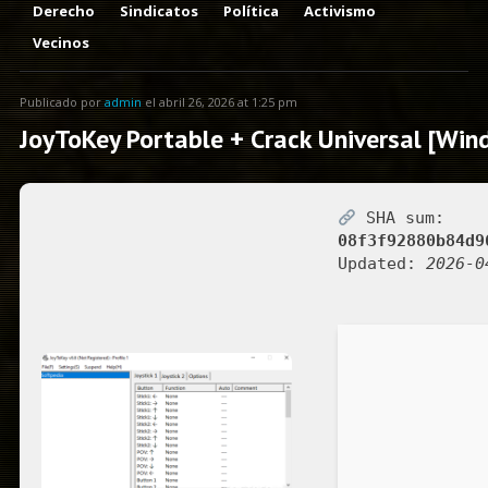
Derecho
Sindicatos
Política
Activismo
Vecinos
Publicado por
admin
el abril 26, 2026 at 1:25 pm
JoyToKey Portable + Crack Universal [Win
SHA sum:
08f3f92880b84d9
Updated:
2026-0