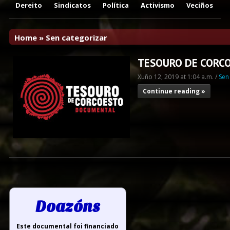
Dereito
Sindicatos
Política
Activismo
Veciños
Home
»
Sen categorizar
TESOURO DE CORCO
Xuño 12, 2019 at 1:04 a.m. /
Sen
Continue reading »
Doazóns
Este documental foi financiado