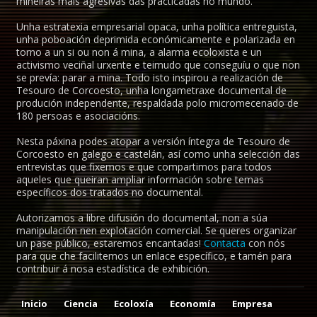
mineiras máis agresivas das practicadas no mundo.
Unha estratexia empresarial opaca, unha política entreguista,
unha poboación deprimida económicamente e polarizada en
torno a un si ou non á mina, a alarma ecoloxista e un
activismo veciñal urxente e teimudo que conseguíu o que non
se prevía: parar a mina. Todo isto inspirou a realización de
Tesouro de Corcoesto, unha longametraxe documental de
produción independente, respaldada polo micromecenado de
180 persoas e asociacións.
Nesta páxina podes atopar a versión íntegra de Tesouro de
Corcoesto en galego e castelán, así como unha selección das
entrevistas que fixemos e que compartimos para todos
aqueles que queiran ampliar información sobre temas
específicos dos tratados no documental.
Autorizamos a libre difusión do documental, non a súa
manipulación nen explotación comercial. Se queres organizar
un pase público, estaremos encantadas!
Contacta
con nós
para que che facilitemos un enlace específico, e tamén para
contribuir á nosa estadística de exhibición.
Inicio
Ciencia
Ecoloxía
Economía
Empresa