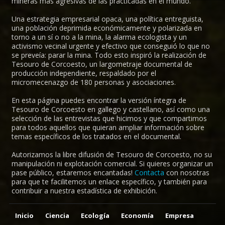
mineras más agresivas de las practicadas en el mundo.
Una estrategia empresarial opaca, una política entreguista,
una población deprimida económicamente y polarizada en
torno a un sí o no a la mina, la alarma ecologista y un
activismo vecinal urgente y efectivo que conseguió lo que no
se preveía: parar la mina. Todo esto inspiró la realización de
Tesouro de Corcoesto, un largometraje documental de
producción independiente, respaldado por el
micromecenazgo de 180 personas y asociaciones.
En esta página puedes encontrar la versión íntegra de
Tesouro de Corcoesto en gallego y castellano, así como una
selección de las entrevistas que hicimos y que compartimos
para todos aquellos que quieran ampliar información sobre
temas específicos de los tratados en el documental.
Autorizamos la libre difusión de Tesouro de Corcoesto, no su
manipulación ni explotación comercial. Si quieres organizar un
pase público, estaremos encantadas!
Contacta
con nosotras
para que te facilitemos un enlace específico, y también para
contribuir a nuestra estadística de exhibición.
Inicio
Ciencia
Ecología
Economía
Empresa