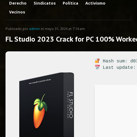
Derecho
Sindicatos
Política
Activismo
Vecinos
Publicado por
admin
el mayo 31, 2026 at 7:14 am
FL Studio 2023 Crack for PC 100% Worked
Hash sum: d03
Last update: