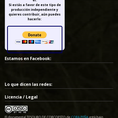
él.
Si estás a favor de este tipo de
producción independiente y
quieres contribuir, aún puedes
hacerlo:
Estamos en Facebook:
Lo que dicen las redes:
Licencia / Legal
El documental
TESOURO DE CORCOESTO
de
CORA PEÑA
está bajo