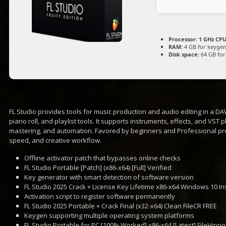
Processor:
1 GHz CPU
RAM:
4 GB for keyge
Disk space:
64 GB for
FL Studio provides tools for music production and audio editing in a DA
piano roll, and playlist tools. It supports instruments, effects, and VST p
mastering, and automation. Favored by beginners and Professional prod
speed, and creative workflow.
Offline activator patch that bypasses online checks
FL Studio Portable [Patch] (x86-x64) [Full] Verified
Key generator with smart detection of software version
FL Studio 2025 Crack + License Key Lifetime x86-x64 Windows 10 In
Activation script to register software permanently
FL Studio 2025 Portable + Crack Final (x32-x64) Clean FileCR FREE
Keygen supporting multiple operating system platforms
FL Studio Portable for PC [100% Worked] x86-x64 [Latest] FileHippo